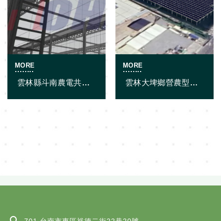
雲林縣斗南農電共生
雲林大埤鄉營農型農
溫室種植
電共生
701 台南市東區裕德二街22巷20號