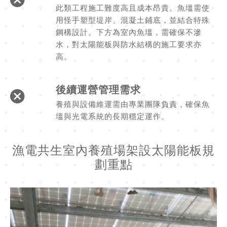
此類工程施工難度高且成本昂貴。魚塭需使
用怪手塑型堤岸、混凝土鋪底，並結合特殊
鋼構設計。下方為室內魚塭，需確保不滲
水，對太陽能板與防水結構的施工要求亦
高。
後續運營管理需求
養殖與設備維運需由專業團隊負責，確保魚
塭與光電系統的長期穩定運作。
漁電共生室內養殖場架設太陽能板規
劃重點