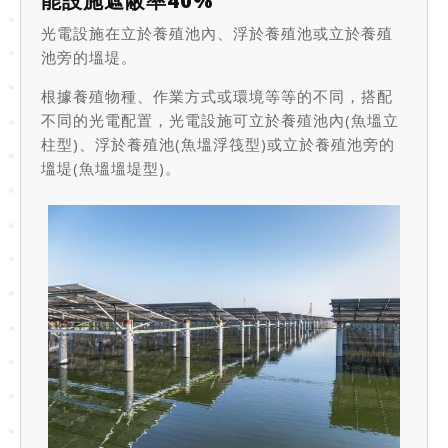
能設施遮蔽率40%
光電設施在立於養殖池內、浮於養殖池或立於養殖
池旁的塭堤。
根據養殖物種、作業方式或環境等等的不同，搭配
不同的光電配置，光電設施可立於養殖池內(魚塭立
柱型)、浮於養殖池(魚塭浮筏型)或立於養殖池旁的
塭堤(魚塭塭堤型)。