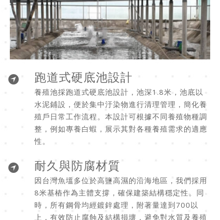
跑道式硬底池設計
養殖池採跑道式硬底池設計，池深1.8米，池底以
水泥鋪設，便於集中汙染物進行清理管理，簡化養
殖戶日常工作流程。本設計可根據不同養殖物種調
整，例如專養白蝦，展示其對各種養殖需求的適應
性。
耐久與防腐材質
因台灣魚塭多位於高鹽高濕的沿海地區，我們採用
8米基樁作為主體支撐，確保建築結構穩定性。同
時，所有鋼骨均經鍍鋅處理，附著量達到700以
上，有效防止腐蝕及結構損壞，避免對水質及養殖