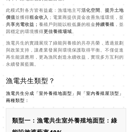
此模式對各方皆有益處：漁塭地主可
活化空間
、
提升土地
價值
並獲得
租金收入
；電業商提供資金改善魚塭環境，並
共享光電收益；
養殖戶則能以較低廉的租金
持續養殖
，並
因穩定的環境獲得
更佳養殖場域
。
漁電共生的實踐展現了綠能與養殖的共存共榮，透過規劃
與政策支持，讓產業發展與環境保護取得平衡。不僅促進
再生能源應用，更為漁民創造永續收益，實現多方互利的
永續發展藍圖。
漁電共生類型？
漁電共生分成「室外養殖地面型」與「室內養殖屋頂型」
兩種類型：
類型一：漁電共生室外養殖地面型：綠