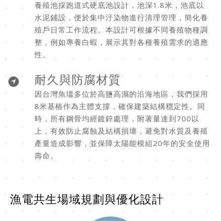
養殖池採跑道式硬底池設計，池深1.8米，池底以
水泥鋪設，便於集中汙染物進行清理管理，簡化養
殖戶日常工作流程。本設計可根據不同養殖物種調
整，例如專養白蝦，展示其對各種養殖需求的適應
性。
耐久與防腐材質
因台灣魚塭多位於高鹽高濕的沿海地區，我們採用
8米基樁作為主體支撐，確保建築結構穩定性。同
時，所有鋼骨均經鍍鋅處理，附著量達到700以
上，有效防止腐蝕及結構損壞，避免對水質及養殖
產量造成影響，並保障太陽能模組20年的安全使用
壽命。
漁電共生場域規劃與優化設計