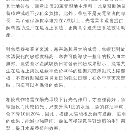
其土地效益，願意出價30萬元跟地主承租，此舉幫助漁業
養殖戶減輕不少租金負擔。此外，養魚不是光電業者的專
長，為了確保漁貨率維持在7成以上，光電業者還會提供
飼料協助漁戶在魚塭上養殖，更樂意引進先進養殖技術助
產。
對魚塭養殖業者來說，寒害為其最大的威脅，魚蝦類對於
水溫變化的敏感度極高，寒害可能導致一整年的投入血本
無歸。農委會水產試驗所日前發表試驗成果顯示，漁電共
生在魚塭上架設遮蔽率低於40%的棚架式或浮動式太陽能
板，不僅有助減緩炎炎夏日的強烈日曬，在冬季寒害來襲
時，同樣可以有保溫的效果。
相較農作物需在陽光環境下行光合作用，才會種得好，魚
蝦類反而比較怕光，只要升高1度的水溫，魚的存活率就
會下降10到20%，因此，搭建太陽能板反而有遮蔽、遮雨
的效果，能減少強降雨、颱風等極端氣候對漁蝦的生理衝
擊，提升水產養殖的效率。