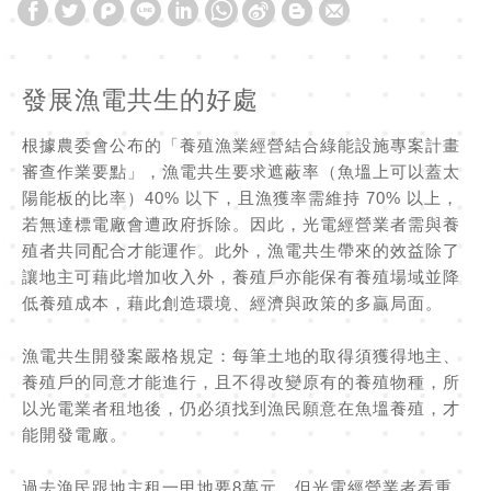
發展漁電共生的好處
根據農委會公布的「養殖漁業經營結合綠能設施專案計畫
審查作業要點」，漁電共生要求遮蔽率（魚塭上可以蓋太
陽能板的比率）40% 以下，且漁獲率需維持 70% 以上，
若無達標電廠會遭政府拆除。因此，光電經營業者需與養
殖者共同配合才能運作。此外，漁電共生帶來的效益除了
讓地主可藉此增加收入外，養殖戶亦能保有養殖場域並降
低養殖成本，藉此創造環境、經濟與政策的多贏局面。
漁電共生開發案嚴格規定：每筆土地的取得須獲得地主、
養殖戶的同意才能進行，且不得改變原有的養殖物種，所
以光電業者租地後，仍必須找到漁民願意在魚塭養殖，才
能開發電廠。
過去漁民跟地主租一甲地要8萬元，但光電經營業者看重