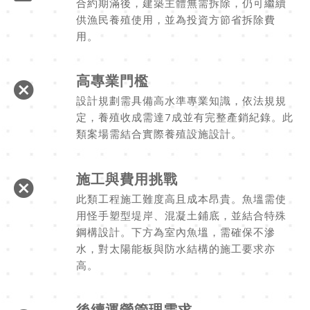
合約期滿後，建築主體無需拆除，仍可繼續
供漁民養殖使用，並為投資方節省拆除費
用。
高專業門檻
設計規劃需具備高水準專業知識，依法規規
定，養殖收成需達7成並有完整產銷紀錄。此
類案場需結合實際養殖設施設計。
施工與費用挑戰
此類工程施工難度高且成本昂貴。魚塭需使
用怪手塑型堤岸、混凝土鋪底，並結合特殊
鋼構設計。下方為室內魚塭，需確保不滲
水，對太陽能板與防水結構的施工要求亦
高。
後續運營管理需求