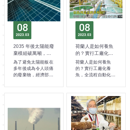
08
08
2023
03
2023
03
2035 年後太陽能廢
荷蘭人是如何養魚
棄模組破萬噸，經
的？實行工廠化養
濟部設立回收機制
魚，全流程自動
為了避免太陽能板在
荷蘭人是如何養魚
化，不得不服！
多年後成為令人頭痛
的？實行工廠化養
的廢棄物，經濟部已
魚，全流程自動化，
設立太陽能模組回收
不得不服！
機制，規範設置者預
繳交模組回收費用
（1,000元/瓩），納
入環保署成立之模組
回收基金。