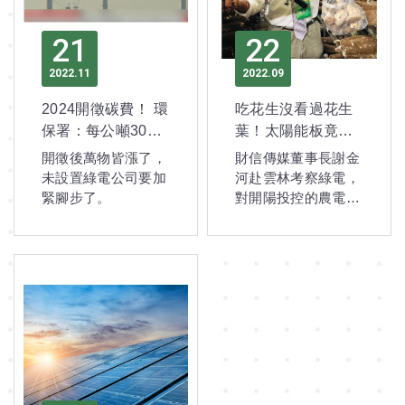
21
22
2022
11
2022
09
2024開徵碳費！ 環
吃花生沒看過花生
保署：每公噸300
葉！太陽能板竟能
元 業者反彈
種香菇 謝金河：魚
開徵後萬物皆漲了，
財信傳媒董事長謝金
農電共生這項最值
未設置綠電公司要加
河赴雲林考察綠電，
得投資
緊腳步了。
對開陽投控的農電共
生印象深刻。